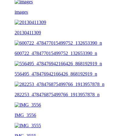
images
20130411309
600722_478477015499752_132653390_n
556495_478476942166426_868192919_n
282253_478476875499766_1913957878_n
IMG_3556
IMG_3555