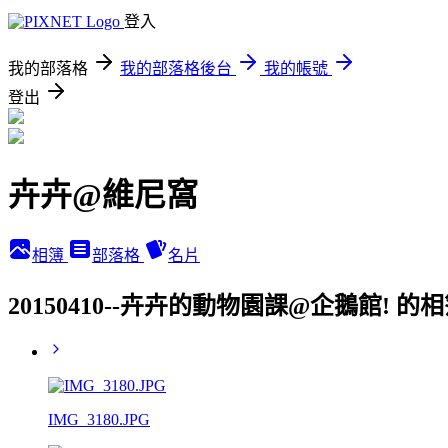
登入
我的部落格
我的部落格後台
我的帳號
登出
卉卉@維尼窩
相簿
部落格
名片
20150410--卉卉的動物園課@企鵝館! 的
IMG_3180.JPG