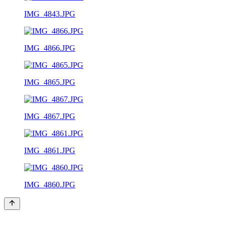
IMG_4843.JPG
IMG_4866.JPG
IMG_4865.JPG
IMG_4867.JPG
IMG_4861.JPG
IMG_4860.JPG