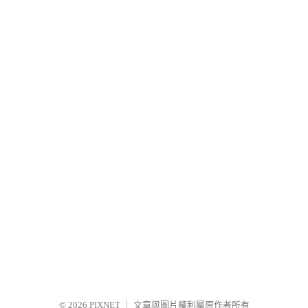
© 2026
PIXNET
｜
文章與圖片權利屬原作者所有