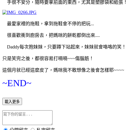
手很不安分，隨時要拿前面的東西，尤其是塑膠袋和紙張！
最愛家裡的拖鞋，拿到拖鞋會不停的把玩...
很喜歡衝到廚房去，把媽咪的餅乾都倒出來....
Daddy每次抱妹妹，只要蹲下站起來，妹妹就會咯咯的笑！
只是笑完之後，都很容易打嗝嗝~~~傷腦筋！
這個月就已經這麼皮了，媽咪我不敢想像之後會怎樣耶~~~~
~END~
載入更多